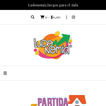
Ludonomía Juegos para el Aula
0
-
$0,00