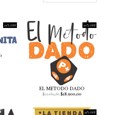
29% OFF
20% OFF
0
EL METODO DADO
$18.900,00
$23.684,85
25% OFF