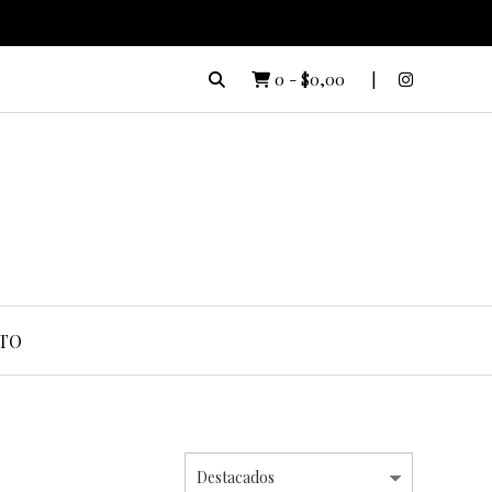
0
-
$0,00
TO