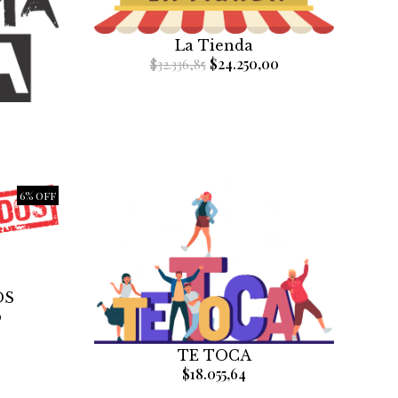
La Tienda
$24.250,00
$32.336,85
6% OFF
OS
0
TE TOCA
$18.055,64