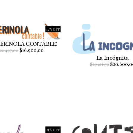
17% OFF
PERINOLA CONTABLE!
$16.900,00
20.497,00
La Incógnita
$20.600,0
$29.411,39
25% OFF