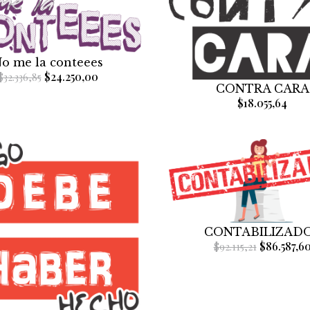
o me la conteees
$24.250,00
$32.336,85
CONTRA CARA
$18.055,64
CONTABILIZAD
$86.587,6
$92.115,21