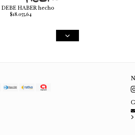
o DEBE HABER hecho
$18.055,64
N