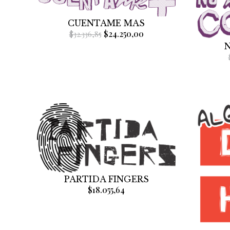
CUENTAME MAS
$24.250,00
$32.336,85
N
PARTIDA FINGERS
$18.055,64